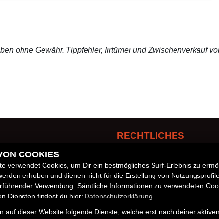
ben ohne Gewähr. Tippfehler, Irrtümer und Zwischenverkauf vo
RECHTLICHES
 VON COOKIES
AGB
e verwendet Cookies, um Dir ein bestmögliches Surf-Erlebnis zu ermö
Impressum
zeuge
erden erhoben und dienen nicht für die Erstellung von Nutzungsprofil
Datenschutz
erführender Verwendung. Sämtliche Informationen zu verwendeten Coo
 Diensten findest du hier:
Datenschutzerklärung
Disclaimer
Barrierefreiheit
 auf dieser Website folgende Dienste, welche erst nach deiner aktiv