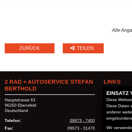
Alle Anga
ZURÜCK
TEILEN
2 RAD + AUTOSERVICE STEFAN
LINKS
BERTHOLD
EINSATZ
Unternehmen
Neufahrzeuge
Diese Webseit
Hauptstrasse 63
Gebrauchtfahr
96250 Ebensfeld
Diese Daten w
Service
Deutschland
anderer weit
eingebundenen
Telefon:
09573 - 7400
Wir verwenden
Fax:
09573 - 31478