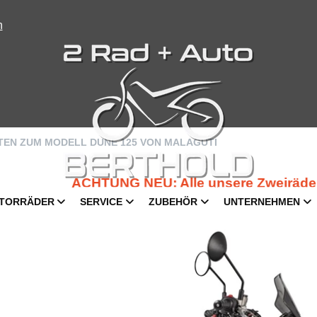
n
ATEN ZUM MODELL DUNE 125 VON MALAGUTI
ACHTUNG NEU: Alle unsere Zweiräder sind
TORRÄDER
SERVICE
ZUBEHÖR
UNTERNEHMEN