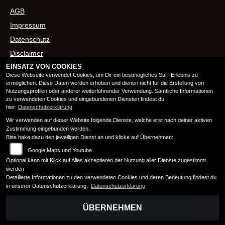
AGB
Impressum
Datenschutz
Disclaimer
EINSATZ VON COOKIES
Barrierefreiheit
Diese Webseite verwendet Cookies, um Dir ein bestmögliches Surf-Erlebnis zu
ermöglichen. Diese Daten werden erhoben und dienen nicht für die Erstellung von
Nutzungsprofilen oder anderer weiterführender Verwendung. Sämtliche Informationen
ÖFFNUNGSZEITEN
zu verwendeten Cookies und eingebundenen Diensten findest du
hier:
Datenschutzerklärung
Wir verwenden auf dieser Website folgende Dienste, welche erst nach deiner aktiven
Montag:
08:00 - 12:00 und 13:00 - 17:00
Zustimmung eingebunden werden.
Dienstag:
08:00 - 12:00 und 13:00 - 17:00
Bitte hake dazu den jeweiligen Dienst an und klicke auf Übernehmen:
Mittwoch:
08:00 - 12:00 und 13:00 - 17:00
Google Maps und Youtube
Donnerstag:
08:00 - 12:00 und 13:00 - 17:00
Optional kann mit Klick auf Alles akzeptieren der Nutzung aller Dienste zugestimmt
Freitag:
08:00 - 12:00 und 13:00 - 17:00
werden
Detailierte Informationen zu den verwendeten Cookies und deren Bedeutung findest du
Samstag:
10:00 - 13:00
in unserer Datenschutzerklärung:
Datenschutzerklärung
Sonntag:
geschlossen
ÜBERNEHMEN