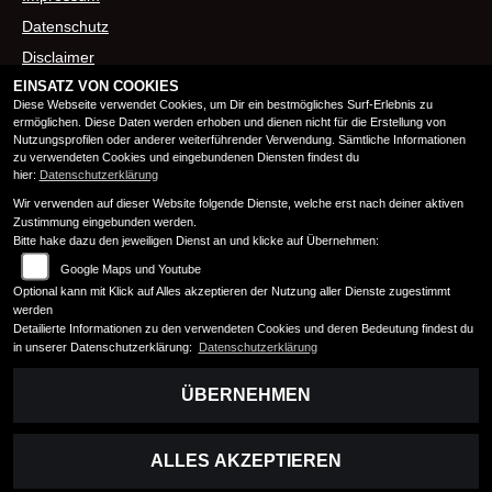
Datenschutz
Disclaimer
EINSATZ VON COOKIES
Barrierefreiheit
Diese Webseite verwendet Cookies, um Dir ein bestmögliches Surf-Erlebnis zu
ermöglichen. Diese Daten werden erhoben und dienen nicht für die Erstellung von
Nutzungsprofilen oder anderer weiterführender Verwendung. Sämtliche Informationen
ÖFFNUNGSZEITEN
zu verwendeten Cookies und eingebundenen Diensten findest du
hier:
Datenschutzerklärung
Wir verwenden auf dieser Website folgende Dienste, welche erst nach deiner aktiven
Montag:
08:00 - 12:00 und 13:00 - 17:00
Zustimmung eingebunden werden.
Dienstag:
08:00 - 12:00 und 13:00 - 17:00
Bitte hake dazu den jeweiligen Dienst an und klicke auf Übernehmen:
Mittwoch:
08:00 - 12:00 und 13:00 - 17:00
Google Maps und Youtube
Donnerstag:
08:00 - 12:00 und 13:00 - 17:00
Optional kann mit Klick auf Alles akzeptieren der Nutzung aller Dienste zugestimmt
Freitag:
08:00 - 12:00 und 13:00 - 17:00
werden
Detailierte Informationen zu den verwendeten Cookies und deren Bedeutung findest du
Samstag:
10:00 - 13:00
in unserer Datenschutzerklärung:
Datenschutzerklärung
Sonntag:
geschlossen
ÜBERNEHMEN
ALLES AKZEPTIEREN