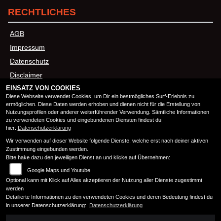
RECHTLICHES
AGB
Impressum
Datenschutz
Disclaimer
EINSATZ VON COOKIES
Barrierefreiheit
Diese Webseite verwendet Cookies, um Dir ein bestmögliches Surf-Erlebnis zu
ermöglichen. Diese Daten werden erhoben und dienen nicht für die Erstellung von
Nutzungsprofilen oder anderer weiterführender Verwendung. Sämtliche Informationen
ÖFFNUNGSZEITEN
zu verwendeten Cookies und eingebundenen Diensten findest du
hier:
Datenschutzerklärung
Wir verwenden auf dieser Website folgende Dienste, welche erst nach deiner aktiven
Montag:
08:00 - 12:00 und 13:00 - 17:00
Zustimmung eingebunden werden.
Dienstag:
08:00 - 12:00 und 13:00 - 17:00
Bitte hake dazu den jeweiligen Dienst an und klicke auf Übernehmen:
Mittwoch:
08:00 - 12:00 und 13:00 - 17:00
Google Maps und Youtube
Donnerstag:
08:00 - 12:00 und 13:00 - 17:00
Optional kann mit Klick auf Alles akzeptieren der Nutzung aller Dienste zugestimmt
Freitag:
08:00 - 12:00 und 13:00 - 17:00
werden
Detailierte Informationen zu den verwendeten Cookies und deren Bedeutung findest du
Samstag:
10:00 - 13:00
in unserer Datenschutzerklärung:
Datenschutzerklärung
Sonntag:
geschlossen