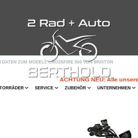
N DATEN ZUM MODELL CROSSFIRE 500 VON BRIXTON
ACHTUNG NEU: Alle unsere Zweir
TORRÄDER
SERVICE
ZUBEHÖR
UNTERNEHMEN